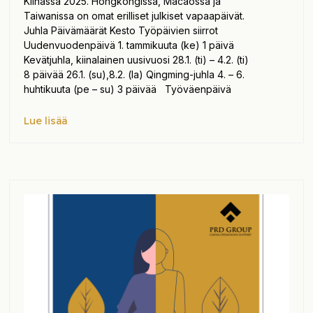
Kiinassa 2025. Hongkongissa, Macaossa ja
Taiwanissa on omat erilliset julkiset vapaapäivät.
Juhla Päivämäärät Kesto Työpäivien siirrot
Uudenvuodenpäivä 1. tammikuuta (ke) 1 päivä
Kevätjuhla, kiinalainen uusivuosi 28.1. (ti) – 4.2. (ti)
8 päivää 26.1. (su),8.2. (la) Qingming-juhla 4. – 6.
huhtikuuta (pe – su) 3 päivää Työväenpäivä
Lue lisää