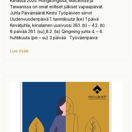
Kiinassa 2025. Hongkongissa, Macaossa ja
Taiwanissa on omat erilliset julkiset vapaapäivät.
Juhla Päivämäärät Kesto Työpäivien siirrot
Uudenvuodenpäivä 1. tammikuuta (ke) 1 päivä
Kevätjuhla, kiinalainen uusivuosi 28.1. (ti) – 4.2. (ti)
8 päivää 26.1. (su),8.2. (la) Qingming-juhla 4. – 6.
huhtikuuta (pe – su) 3 päivää Työväenpäivä
Lue lisää