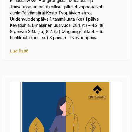
Kiinassa 2025. Hongkongissa, Macaossa ja
Taiwanissa on omat erilliset julkiset vapaapäivät.
Juhla Päivämäärät Kesto Työpäivien siirrot
Uudenvuodenpäivä 1. tammikuuta (ke) 1 päivä
Kevätjuhla, kiinalainen uusivuosi 28.1. (ti) – 4.2. (ti)
8 päivää 26.1. (su),8.2. (la) Qingming-juhla 4. – 6.
huhtikuuta (pe – su) 3 päivää Työväenpäivä
Lue lisää