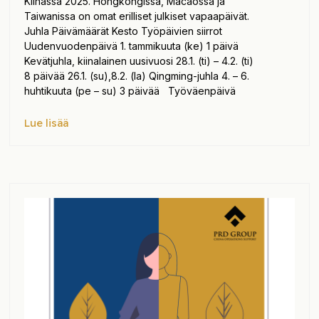
Kiinassa 2025. Hongkongissa, Macaossa ja
Taiwanissa on omat erilliset julkiset vapaapäivät.
Juhla Päivämäärät Kesto Työpäivien siirrot
Uudenvuodenpäivä 1. tammikuuta (ke) 1 päivä
Kevätjuhla, kiinalainen uusivuosi 28.1. (ti) – 4.2. (ti)
8 päivää 26.1. (su),8.2. (la) Qingming-juhla 4. – 6.
huhtikuuta (pe – su) 3 päivää Työväenpäivä
Lue lisää