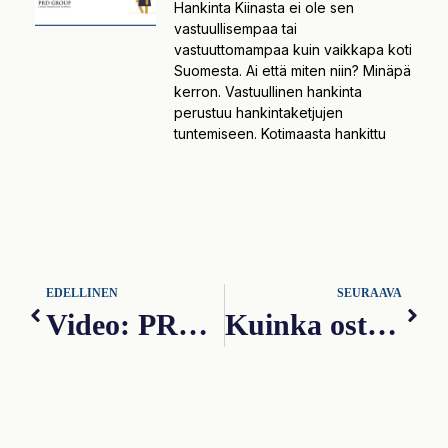
Hankinta Kiinasta ei ole sen
vastuullisempaa tai
vastuuttomampaa kuin vaikkapa koti
Suomesta. Ai että miten niin? Minäpä
kerron. Vastuullinen hankinta
perustuu hankintaketjujen
tuntemiseen. Kotimaasta hankittu
EDELLINEN
SEURAAVA
Video: PRD Groupin palvelut Kiinassa lyhyesti
Kuinka ostaa vastuullisesti vaatteita Kiinasta