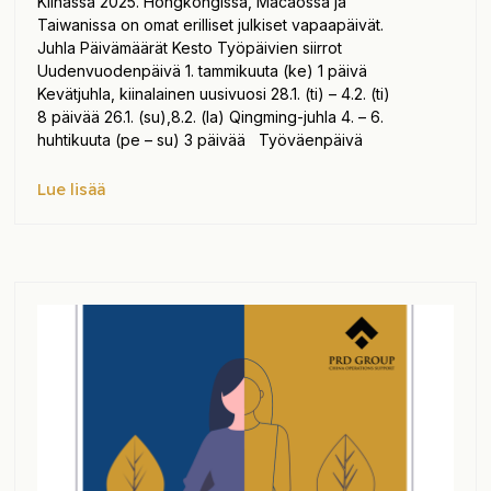
Kiinassa 2025. Hongkongissa, Macaossa ja
Taiwanissa on omat erilliset julkiset vapaapäivät.
Juhla Päivämäärät Kesto Työpäivien siirrot
Uudenvuodenpäivä 1. tammikuuta (ke) 1 päivä
Kevätjuhla, kiinalainen uusivuosi 28.1. (ti) – 4.2. (ti)
8 päivää 26.1. (su),8.2. (la) Qingming-juhla 4. – 6.
huhtikuuta (pe – su) 3 päivää Työväenpäivä
Lue lisää