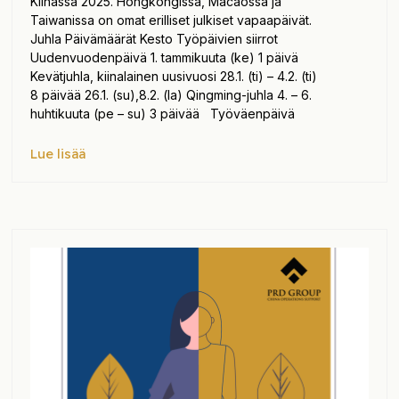
Kiinassa 2025. Hongkongissa, Macaossa ja
Taiwanissa on omat erilliset julkiset vapaapäivät.
Juhla Päivämäärät Kesto Työpäivien siirrot
Uudenvuodenpäivä 1. tammikuuta (ke) 1 päivä
Kevätjuhla, kiinalainen uusivuosi 28.1. (ti) – 4.2. (ti)
8 päivää 26.1. (su),8.2. (la) Qingming-juhla 4. – 6.
huhtikuuta (pe – su) 3 päivää Työväenpäivä
Lue lisää