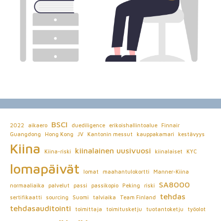
BSCI
2022
aikaero
duediligence
erikoishallintoalue
Finnair
Guangdong
Hong Kong
JV
Kantonin messut
kauppakamari
kestävyys
Kiina
kiinalainen uusivuosi
Kiina-riski
kiinalaiset
KYC
lomapäivät
lomat
maahantulokortti
Manner-Kiina
SA8000
normaaliaika
palvelut
passi
passikopio
Peking
riski
tehdas
sertifikaatti
sourcing
Suomi
talviaika
Team Finland
tehdasauditointi
toimittaja
toimitusketju
tuotantoketju
työolot