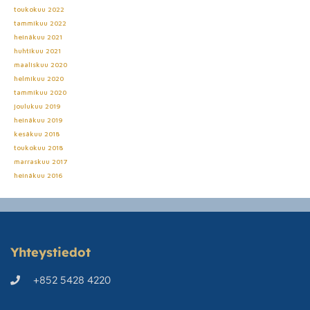
toukokuu 2022
tammikuu 2022
heinäkuu 2021
huhtikuu 2021
maaliskuu 2020
helmikuu 2020
tammikuu 2020
joulukuu 2019
heinäkuu 2019
kesäkuu 2018
toukokuu 2018
marraskuu 2017
heinäkuu 2016
Yhteystiedot
+852 5428 4220