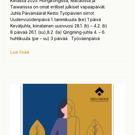
Kiinassa 2025. Hongkongissa, Macaossa ja
Taiwanissa on omat erilliset julkiset vapaapäivät.
Juhla Päivämäärät Kesto Työpäivien siirrot
Uudenvuodenpäivä 1. tammikuuta (ke) 1 päivä
Kevätjuhla, kiinalainen uusivuosi 28.1. (ti) – 4.2. (ti)
8 päivää 26.1. (su),8.2. (la) Qingming-juhla 4. – 6.
huhtikuuta (pe – su) 3 päivää Työväenpäivä
Lue lisää