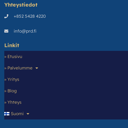
Yhteystiedot
+852 5428 4220
info@prd.fi
Linkit
» Etusivu
» Palvelumme
» Yritys
» Blog
» Yhteys
Suomi