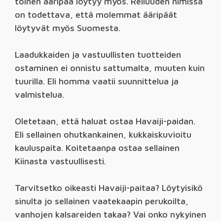
toinen ääripää löytyy myös. Reiluuden nimissä
on todettava, että molemmat ääripäät
löytyvät myös Suomesta.
Laadukkaiden ja vastuullisten tuotteiden
ostaminen ei onnistu sattumalta, muuten kuin
tuurilla. Eli homma vaatii suunnittelua ja
valmistelua.
Oletetaan, että haluat ostaa Havaiji-paidan.
Eli sellainen ohutkankainen, kukkaiskuvioitu
kauluspaita. Koitetaanpa ostaa sellainen
Kiinasta vastuullisesti.
Tarvitsetko oikeasti Havaiji-paitaa? Löytyisikö
sinulta jo sellainen vaatekaapin perukoilta,
vanhojen kalsareiden takaa? Vai onko nykyinen