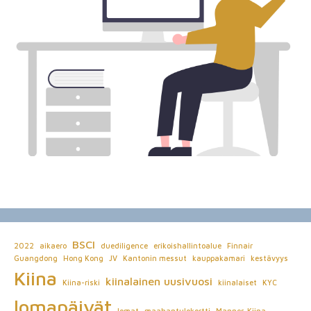
BSCI
2022
aikaero
duediligence
erikoishallintoalue
Finnair
Guangdong
Hong Kong
JV
Kantonin messut
kauppakamari
kestävyys
Kiina
kiinalainen uusivuosi
Kiina-riski
kiinalaiset
KYC
lomapäivät