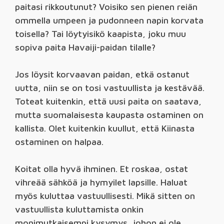
paitasi rikkoutunut? Voisiko sen pienen reiän
ommella umpeen ja pudonneen napin korvata
toisella? Tai löytyisikö kaapista, joku muu
sopiva paita Havaiji-paidan tilalle?
Jos löysit korvaavan paidan, etkä ostanut
uutta, niin se on tosi vastuullista ja kestävää.
Toteat kuitenkin, että uusi paita on saatava,
mutta suomalaisesta kaupasta ostaminen on
kallista. Olet kuitenkin kuullut, että Kiinasta
ostaminen on halpaa.
Koitat olla hyvä ihminen. Et roskaa, ostat
vihreää sähköä ja hymyilet lapsille. Haluat
myös kuluttaa vastuullisesti. Mikä sitten on
vastuullista kuluttamista onkin
monimutkaisempi kysymys, johon ei ole