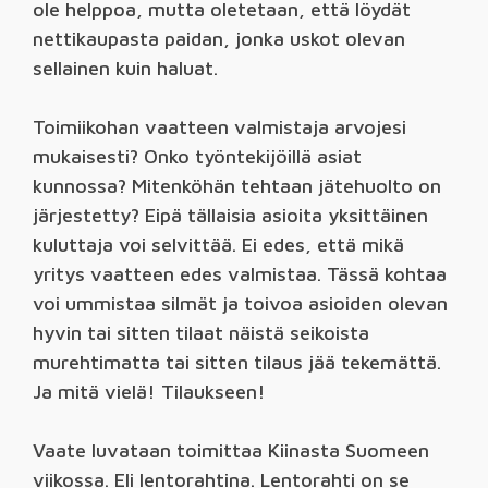
ole helppoa, mutta oletetaan, että löydät
nettikaupasta paidan, jonka uskot olevan
sellainen kuin haluat.
Toimiikohan vaatteen valmistaja arvojesi
mukaisesti? Onko työntekijöillä asiat
kunnossa? Mitenköhän tehtaan jätehuolto on
järjestetty? Eipä tällaisia asioita yksittäinen
kuluttaja voi selvittää. Ei edes, että mikä
yritys vaatteen edes valmistaa. Tässä kohtaa
voi ummistaa silmät ja toivoa asioiden olevan
hyvin tai sitten tilaat näistä seikoista
murehtimatta tai sitten tilaus jää tekemättä.
Ja mitä vielä! Tilaukseen!
Vaate luvataan toimittaa Kiinasta Suomeen
viikossa. Eli lentorahtina. Lentorahti on se