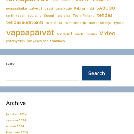
lomat
maahantulokortti
Manner-Kiina
SA8000
normaaliaika
palvelut
passi
passikopio
Peking
riski
tehdas
sertifikaatti
sourcing
Suomi
talviaika
Team Finland
tehdasauditointi
toimittaja
toimitusketju
tuotantoketju
työolot
vapaapäivät
Video
vapaat
vastuullisuus
yhteisyritys
yrityksen perustaminen
Search
Search
Archive
joulukuu 2024
syyskuu 2024
elokuu 2024
toukokuu 2024