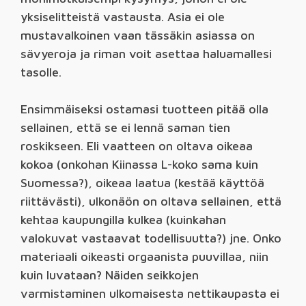
yksiselitteistä vastausta. Asia ei ole
mustavalkoinen vaan tässäkin asiassa on
sävyeroja ja riman voit asettaa haluamallesi
tasolle.
Ensimmäiseksi ostamasi tuotteen pitää olla
sellainen, että se ei lennä saman tien
roskikseen. Eli vaatteen on oltava oikeaa
kokoa (onkohan Kiinassa L-koko sama kuin
Suomessa?), oikeaa laatua (kestää käyttöä
riittävästi), ulkonäön on oltava sellainen, että
kehtaa kaupungilla kulkea (kuinkahan
valokuvat vastaavat todellisuutta?) jne. Onko
materiaali oikeasti orgaanista puuvillaa, niin
kuin luvataan? Näiden seikkojen
varmistaminen ulkomaisesta nettikaupasta ei