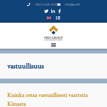
+852 5428 4220
info@prd.fi
vastuullisuus
Kuinka ostaa vastuullisesti vaatteita
Kiinasta