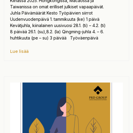
Kiinassa 2025. Hongkongissa, Macaossa ja
Taiwanissa on omat erilliset julkiset vapaapäivät.
Juhla Päivämäärät Kesto Työpäivien siirrot
Uudenvuodenpäivä 1. tammikuuta (ke) 1 päivä
Kevätjuhla, kiinalainen uusivuosi 28.1. (ti) – 4.2. (ti)
8 päivää 26.1. (su),8.2. (la) Qingming-juhla 4. – 6.
huhtikuuta (pe – su) 3 päivää Työväenpäivä
Lue lisää