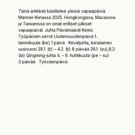
Tämä artikkeli käsittelee yleisiä vapaapäiviä
Manner-Kiinassa 2025. Hongkongissa, Macaossa
ja Taiwanissa on omat erilliset julkiset
vapaapäivät. Juhla Päivämäärät Kesto
Työpäivien siirrot Uudenvuodenpäivä 1.
tammikuuta (ke) 1 päivä Kevätjuhla, kiinalainen
uusivuosi 28.1. (ti) – 4.2. (ti) 8 päivää 26.1. (su),8.2.
(la) Qingming-juhla 4. – 6. huhtikuuta (pe – su)
3 päivää Työväenpäivä