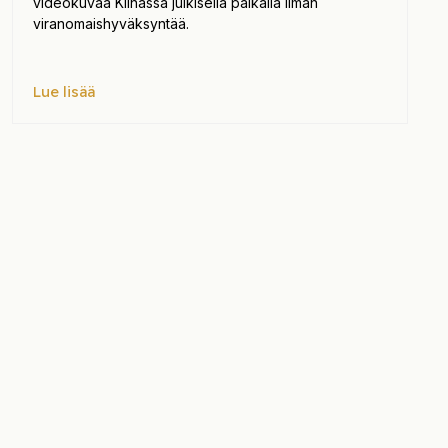
videokuvaa Kiinassa julkisella paikalla ilman
viranomaishyväksyntää.
Lue lisää