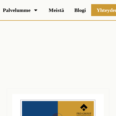
Palvelumme
Meistä
Blogi
Yhteyde