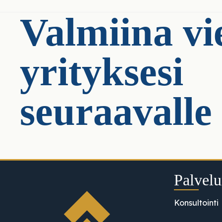
Valmiina v
yrityksesi
seuraavalle 
Palvel
Konsultointi