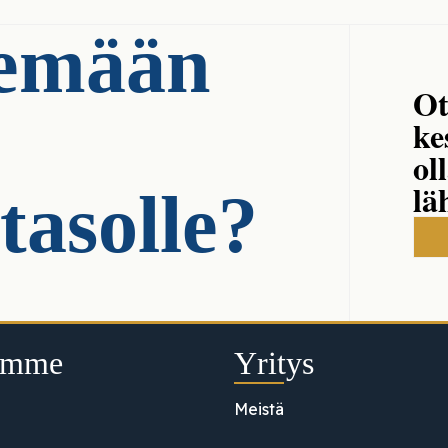
iemään
Ot
ke
ol
lä
tasolle?
umme
Yritys
Meistä