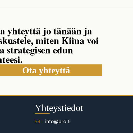
a yhteyttä jo tänään ja
skustele, miten Kiina voi
la strategisen edun
hteesi.
Ota yhteyttä
Yhteystiedot
info@prd.fi