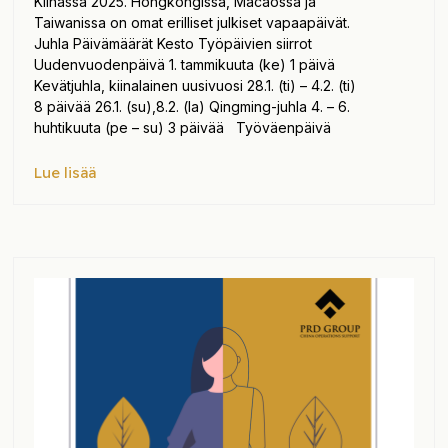
Kiinassa 2025. Hongkongissa, Macaossa ja
Taiwanissa on omat erilliset julkiset vapaapäivät.
Juhla Päivämäärät Kesto Työpäivien siirrot
Uudenvuodenpäivä 1. tammikuuta (ke) 1 päivä
Kevätjuhla, kiinalainen uusivuosi 28.1. (ti) – 4.2. (ti)
8 päivää 26.1. (su),8.2. (la) Qingming-juhla 4. – 6.
huhtikuuta (pe – su) 3 päivää Työväenpäivä
Lue lisää