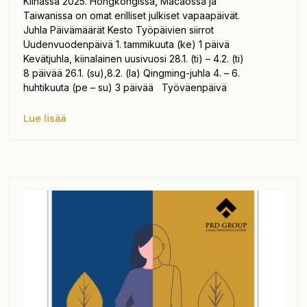
Kiinassa 2025. Hongkongissa, Macaossa ja
Taiwanissa on omat erilliset julkiset vapaapäivät.
Juhla Päivämäärät Kesto Työpäivien siirrot
Uudenvuodenpäivä 1. tammikuuta (ke) 1 päivä
Kevätjuhla, kiinalainen uusivuosi 28.1. (ti) – 4.2. (ti)
8 päivää 26.1. (su),8.2. (la) Qingming-juhla 4. – 6.
huhtikuuta (pe – su) 3 päivää Työväenpäivä
Lue lisää