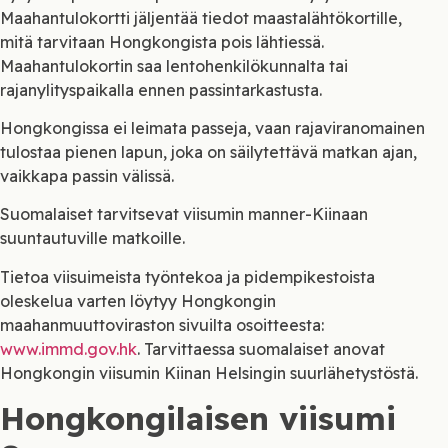
Maahantulokortti jäljentää tiedot maastalähtökortille,
mitä tarvitaan Hongkongista pois lähtiessä.
Maahantulokortin saa lentohenkilökunnalta tai
rajanylityspaikalla ennen passintarkastusta.
Hongkongissa ei leimata passeja, vaan rajaviranomainen
tulostaa pienen lapun, joka on säilytettävä matkan ajan,
vaikkapa passin välissä.
Suomalaiset tarvitsevat viisumin manner-Kiinaan
suuntautuville matkoille.
Tietoa viisuimeista työntekoa ja pidempikestoista
oleskelua varten löytyy Hongkongin
maahanmuuttoviraston sivuilta osoitteesta:
www.immd.gov.hk
. Tarvittaessa suomalaiset anovat
Hongkongin viisumin Kiinan Helsingin suurlähetystöstä.
Hongkongilaisen viisumi