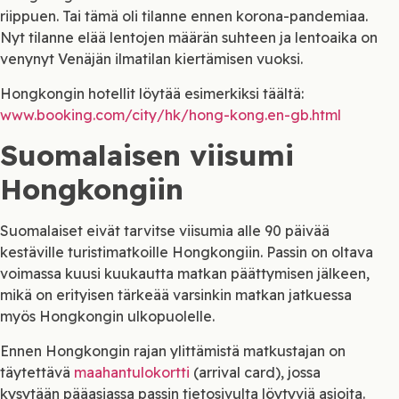
riippuen. Tai tämä oli tilanne ennen korona-pandemiaa.
Nyt tilanne elää lentojen määrän suhteen ja lentoaika on
venynyt Venäjän ilmatilan kiertämisen vuoksi.
Hongkongin hotellit löytää esimerkiksi täältä:
www.booking.com/city/hk/hong-kong.en-gb.html
Suomalaisen viisumi
Hongkongiin
Suomalaiset eivät tarvitse viisumia alle 90 päivää
kestäville turistimatkoille Hongkongiin. Passin on oltava
voimassa kuusi kuukautta matkan päättymisen jälkeen,
mikä on erityisen tärkeää varsinkin matkan jatkuessa
myös Hongkongin ulkopuolelle.
Ennen Hongkongin rajan ylittämistä matkustajan on
täytettävä
maahantulokortti
(arrival card), jossa
kysytään pääasiassa passin tietosivulta löytyviä asioita.