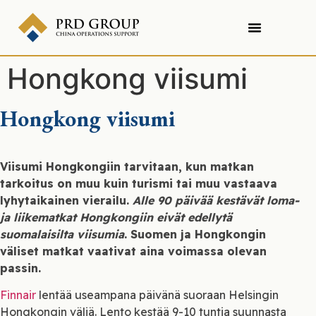
Hongkong viisumi
Hongkong viisumi
Viisumi Hongkongiin tarvitaan, kun matkan
tarkoitus on muu kuin turismi tai muu vastaava
lyhytaikainen vierailu.
Alle 90 päivää kestävät loma-
ja liikematkat Hongkongiin eivät edellytä
suomalaisilta viisumia
. Suomen ja Hongkongin
väliset matkat vaativat aina voimassa olevan
passin.
Finnair
lentää useampana päivänä suoraan Helsingin
Hongkongin väliä. Lento kestää 9-10 tuntia suunnasta