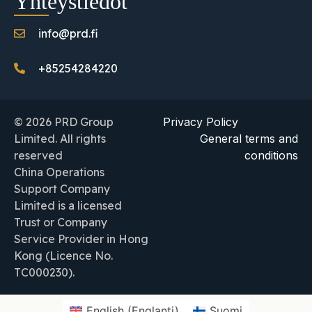
Yhteystiedot
info@prd.fi
+85254284220
© 2026 PRD Group
Privacy Policy
Limited. All rights
General terms and
reserved
conditions
China Operations
Support Company
Limited is a licensed
Trust or Company
Service Provider in Hong
Kong (Licence No.
TC000230).
English
(
Englanti
)
Suomi