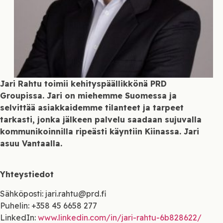
Jari Rahtu toimii kehityspäällikkönä PRD
Groupissa. Jari on miehemme Suomessa ja
selvittää asiakkaidemme tilanteet ja tarpeet
tarkasti, jonka jälkeen palvelu saadaan sujuvalla
kommunikoinnilla ripeästi käyntiin Kiinassa. Jari
asuu Vantaalla.
Yhteystiedot
Sähköposti: jari.rahtu@prd.fi
Puhelin: +358 45 6658 277
LinkedIn:
www.linkedin.com/in/jari-rahtu-6b828622/