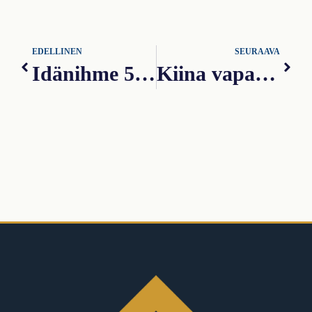
EDELLINEN
SEURAAVA
Idänihme 5. jakso: Liikesuhteiden muodostuminen Kiinassa, vieraana Lasse Liukkonen
Kiina vapaapäivät 2022