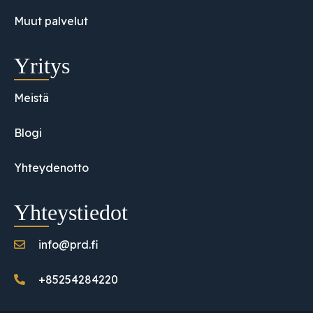
Muut palvelut
Yritys
Meistä
Blogi
Yhteydenotto
Yhteystiedot
info@prd.fi
+85254284220